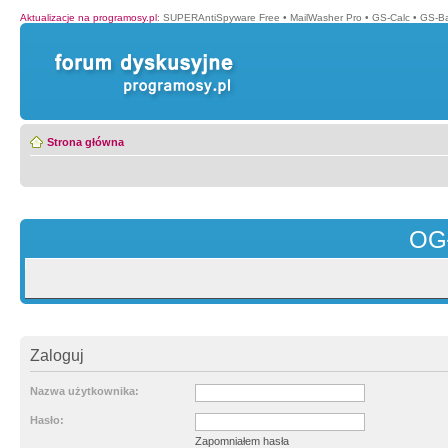
Aktualizacje na programosy.pl
:
SUPERAntiSpyware Free
•
MailWasher Pro
•
GS-Calc
•
GS-B
Strona główna
OG
Zaloguj
Nazwa użytkownika:
Hasło:
Zapomniałem hasła