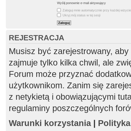
Wyślij ponownie e-mail aktywujący
Zaloguj mnie automatycznie przy każdej wizycie
Ukryj mój status w tej sesji
REJESTRACJA
Musisz być zarejestrowany, aby
zajmuje tylko kilka chwil, ale z
Forum może przyznać dodatkow
użytkownikom. Zanim się zarejes
z netykietą i obowiązującymi tut
regulaminy poszczególnych foró
Warunki korzystania
|
Polityk