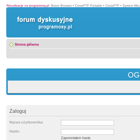
Aktualizacje na programosy.pl
:
Brave Browser
•
CrossFTP Portable
•
CrossFTP
•
System Mec
Strona główna
OG
Zaloguj
Nazwa użytkownika:
Hasło:
Zapomniałem hasła