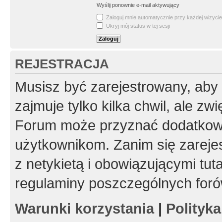
Wyślij ponownie e-mail aktywujący
Zaloguj mnie automatycznie przy każdej wizycie
Ukryj mój status w tej sesji
REJESTRACJA
Musisz być zarejestrowany, aby
zajmuje tylko kilka chwil, ale z
Forum może przyznać dodatkow
użytkownikom. Zanim się zarejes
z netykietą i obowiązującymi tut
regulaminy poszczególnych foró
Warunki korzystania
|
Polityk