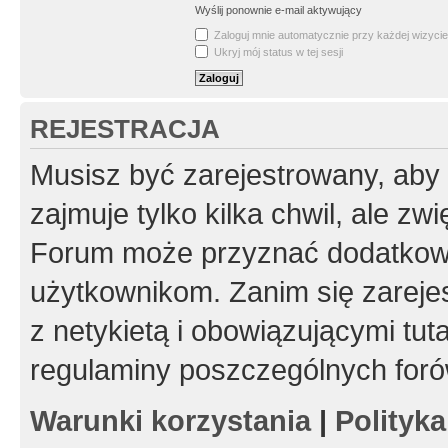
Wyślij ponownie e-mail aktywujący
Zaloguj mnie automatycznie przy każdej wizycie
Ukryj mój status w tej sesji
REJESTRACJA
Musisz być zarejestrowany, aby
zajmuje tylko kilka chwil, ale z
Forum może przyznać dodatkow
użytkownikom. Zanim się zarejes
z netykietą i obowiązującymi tut
regulaminy poszczególnych foró
Warunki korzystania
|
Polityk