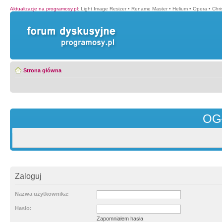
Aktualizacje na programosy.pl
:
Light Image Resizer
•
Rename Master
•
Helium
•
Opera
•
Chr
Strona główna
OG
Zaloguj
Nazwa użytkownika:
Hasło:
Zapomniałem hasła