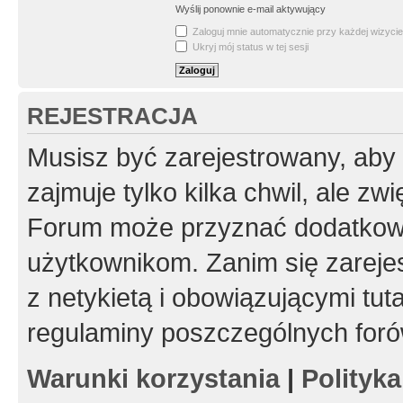
Wyślij ponownie e-mail aktywujący
Zaloguj mnie automatycznie przy każdej wizycie
Ukryj mój status w tej sesji
REJESTRACJA
Musisz być zarejestrowany, aby
zajmuje tylko kilka chwil, ale z
Forum może przyznać dodatkow
użytkownikom. Zanim się zarejes
z netykietą i obowiązującymi tut
regulaminy poszczególnych foró
Warunki korzystania
|
Polityk