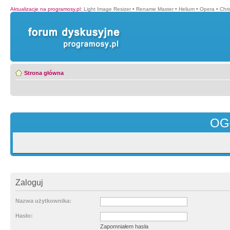
Aktualizacje na programosy.pl
:
Light Image Resizer
•
Rename Master
•
Helium
•
Opera
•
Chr
Strona główna
OG
Zaloguj
Nazwa użytkownika:
Hasło:
Zapomniałem hasła