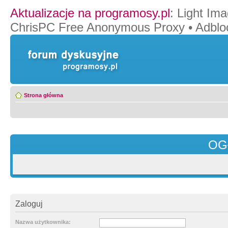
Aktualizacje na programosy.pl
:
Light Ima
ChrisPC Free Anonymous Proxy
•
Adblo
Strona główna
OG
Zaloguj
Nazwa użytkownika: