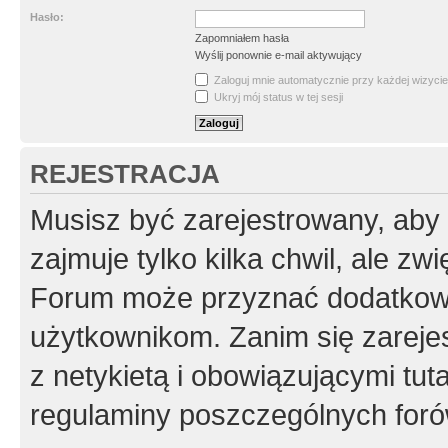
Hasło:
Zapomniałem hasła
Wyślij ponownie e-mail aktywujący
Zaloguj mnie automatycznie przy każdej wizycie
Ukryj mój status w tej sesji
REJESTRACJA
Musisz być zarejestrowany, aby
zajmuje tylko kilka chwil, ale z
Forum może przyznać dodatkow
użytkownikom. Zanim się zarejes
z netykietą i obowiązującymi tut
regulaminy poszczególnych foró