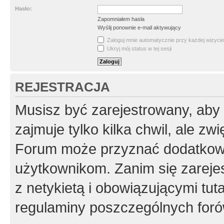
Hasło:
Zapomniałem hasła
Wyślij ponownie e-mail aktywujący
Zaloguj mnie automatycznie przy każdej wizycie
Ukryj mój status w tej sesji
REJESTRACJA
Musisz być zarejestrowany, aby
zajmuje tylko kilka chwil, ale z
Forum może przyznać dodatkow
użytkownikom. Zanim się zarejes
z netykietą i obowiązującymi tut
regulaminy poszczególnych foró