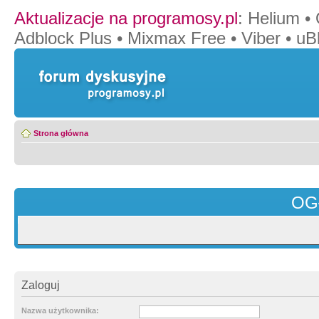
Aktualizacje na programosy.pl
:
Helium
•
Adblock Plus
•
Mixmax Free
•
Viber
•
uB
Strona główna
OG
Zaloguj
Nazwa użytkownika: