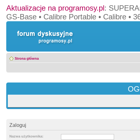
Aktualizacje na programosy.pl
:
SUPERAn
GS-Base
•
Calibre Portable
•
Calibre
•
36
Strona główna
OG
Zaloguj
Nazwa użytkownika: