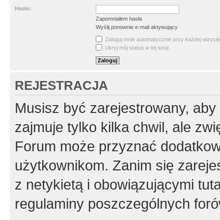
Hasło:
Zapomniałem hasła
Wyślij ponownie e-mail aktywujący
Zaloguj mnie automatycznie przy każdej wizycie
Ukryj mój status w tej sesji
REJESTRACJA
Musisz być zarejestrowany, aby
zajmuje tylko kilka chwil, ale z
Forum może przyznać dodatkow
użytkownikom. Zanim się zarejes
z netykietą i obowiązującymi tut
regulaminy poszczególnych foró