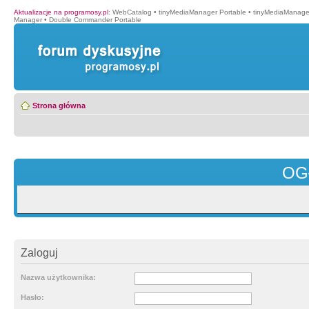
Aktualizacje na programosy.pl
:
WebCatalog
•
tinyMediaManager Portable
•
tinyMediaManage
Manager
•
Double Commander Portable
Strona główna
OG
Zaloguj
Nazwa użytkownika:
Hasło: