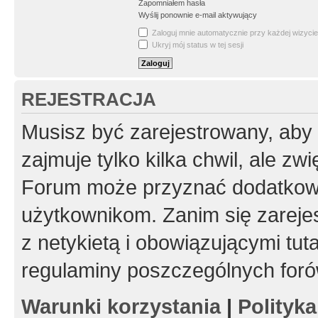
Zapomniałem hasła
Wyślij ponownie e-mail aktywujący
Zaloguj mnie automatycznie przy każdej wizycie
Ukryj mój status w tej sesji
REJESTRACJA
Musisz być zarejestrowany, aby
zajmuje tylko kilka chwil, ale z
Forum może przyznać dodatkow
użytkownikom. Zanim się zarejes
z netykietą i obowiązującymi tut
regulaminy poszczególnych foró
Warunki korzystania
|
Polityk