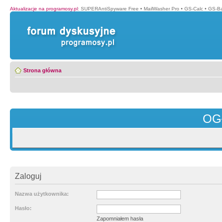
Aktualizacje na programosy.pl
:
SUPERAntiSpyware Free
•
MailWasher Pro
•
GS-Calc
•
GS-B
Strona główna
OG
Zaloguj
Nazwa użytkownika:
Hasło:
Zapomniałem hasła