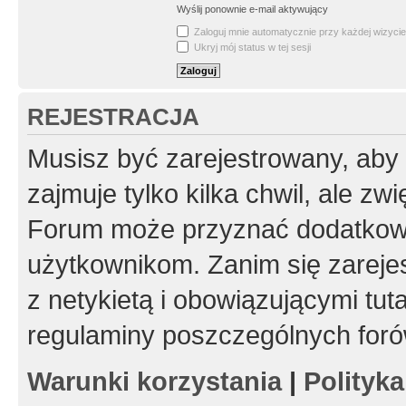
Wyślij ponownie e-mail aktywujący
Zaloguj mnie automatycznie przy każdej wizycie
Ukryj mój status w tej sesji
REJESTRACJA
Musisz być zarejestrowany, aby
zajmuje tylko kilka chwil, ale z
Forum może przyznać dodatkow
użytkownikom. Zanim się zarejes
z netykietą i obowiązującymi tut
regulaminy poszczególnych foró
Warunki korzystania
|
Polityk