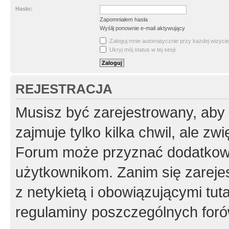
Hasło:
Zapomniałem hasła
Wyślij ponownie e-mail aktywujący
Zaloguj mnie automatycznie przy każdej wizycie
Ukryj mój status w tej sesji
REJESTRACJA
Musisz być zarejestrowany, aby
zajmuje tylko kilka chwil, ale z
Forum może przyznać dodatkow
użytkownikom. Zanim się zarejes
z netykietą i obowiązującymi tut
regulaminy poszczególnych foró