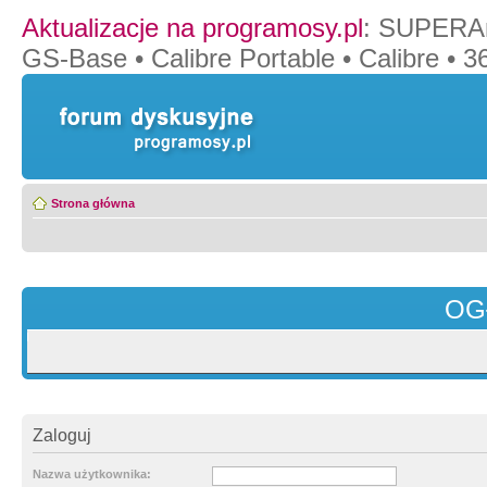
Aktualizacje na programosy.pl
:
SUPERAn
GS-Base
•
Calibre Portable
•
Calibre
•
36
Strona główna
OG
Zaloguj
Nazwa użytkownika: