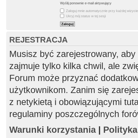
Wyślij ponownie e-mail aktywujący
Zaloguj mnie automatycznie przy każdej wizycie
Ukryj mój status w tej sesji
REJESTRACJA
Musisz być zarejestrowany, aby
zajmuje tylko kilka chwil, ale z
Forum może przyznać dodatkow
użytkownikom. Zanim się zarejes
z netykietą i obowiązującymi tut
regulaminy poszczególnych foró
Warunki korzystania
|
Polityk