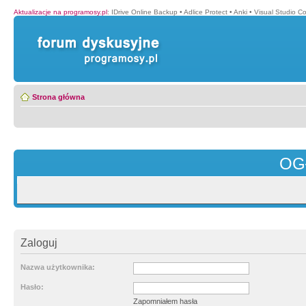
Aktualizacje na programosy.pl
:
IDrive Online Backup
•
Adlice Protect
•
Anki
•
Visual Studio C
Strona główna
OG
Zaloguj
Nazwa użytkownika:
Hasło:
Zapomniałem hasła