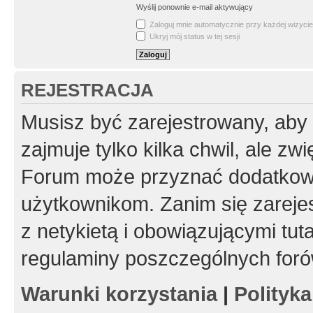
Wyślij ponownie e-mail aktywujący
Zaloguj mnie automatycznie przy każdej wizycie
Ukryj mój status w tej sesji
REJESTRACJA
Musisz być zarejestrowany, aby
zajmuje tylko kilka chwil, ale z
Forum może przyznać dodatkow
użytkownikom. Zanim się zarejes
z netykietą i obowiązującymi tut
regulaminy poszczególnych foró
Warunki korzystania
|
Polityk