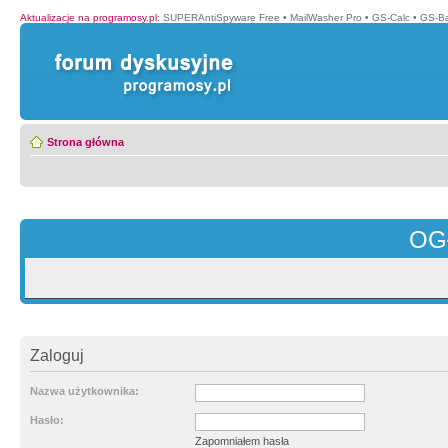
Aktualizacje na programosy.pl
:
SUPERAntiSpyware Free
•
MailWasher Pro
•
GS-Calc
•
GS-B
Strona główna
OG
Zaloguj
Nazwa użytkownika:
Hasło:
Zapomniałem hasła