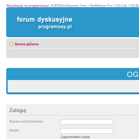
Aktualizacje na programosy.pl
:
SUPERAntiSpyware Free
•
MailWasher Pro
•
GS-Calc
•
GS-B
Strona główna
OG
Zaloguj
Nazwa użytkownika:
Hasło:
Zapomniałem hasła