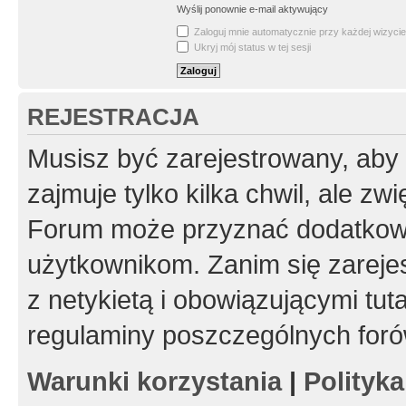
Wyślij ponownie e-mail aktywujący
Zaloguj mnie automatycznie przy każdej wizycie
Ukryj mój status w tej sesji
REJESTRACJA
Musisz być zarejestrowany, aby
zajmuje tylko kilka chwil, ale z
Forum może przyznać dodatkow
użytkownikom. Zanim się zarejes
z netykietą i obowiązującymi tut
regulaminy poszczególnych foró
Warunki korzystania
|
Polityk