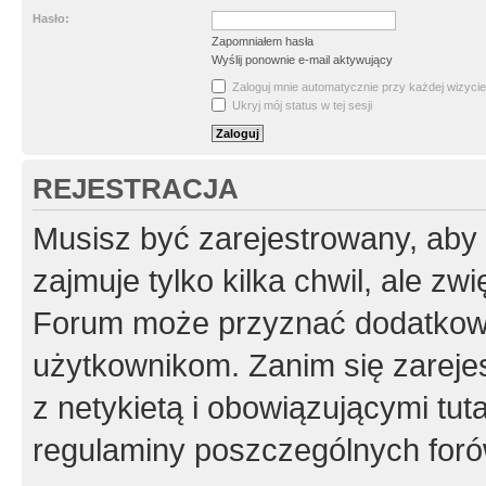
Hasło:
Zapomniałem hasła
Wyślij ponownie e-mail aktywujący
Zaloguj mnie automatycznie przy każdej wizycie
Ukryj mój status w tej sesji
REJESTRACJA
Musisz być zarejestrowany, aby
zajmuje tylko kilka chwil, ale z
Forum może przyznać dodatkow
użytkownikom. Zanim się zarejes
z netykietą i obowiązującymi tut
regulaminy poszczególnych foró