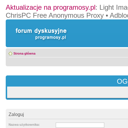
Aktualizacje na programosy.pl
:
Light Ima
ChrisPC Free Anonymous Proxy
•
Adblo
Strona główna
OG
Zaloguj
Nazwa użytkownika: