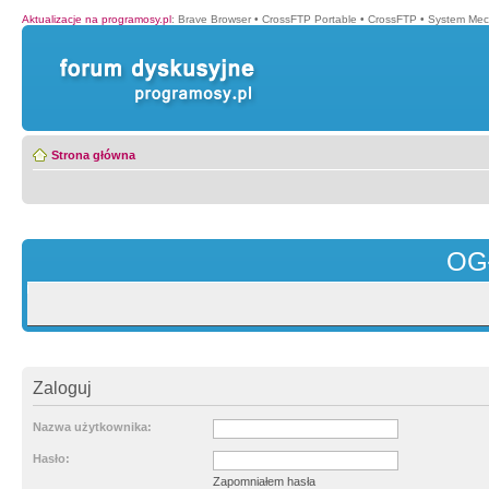
Aktualizacje na programosy.pl
:
Brave Browser
•
CrossFTP Portable
•
CrossFTP
•
System Mec
Strona główna
OG
Zaloguj
Nazwa użytkownika:
Hasło:
Zapomniałem hasła