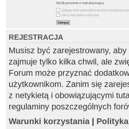
Wyślij ponownie e-mail aktywujący
Zaloguj mnie automatycznie przy każdej wizycie
Ukryj mój status w tej sesji
REJESTRACJA
Musisz być zarejestrowany, aby
zajmuje tylko kilka chwil, ale z
Forum może przyznać dodatkow
użytkownikom. Zanim się zarejes
z netykietą i obowiązującymi tut
regulaminy poszczególnych foró
Warunki korzystania
|
Polityk