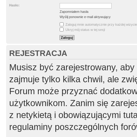
Hasło:
Zapomniałem hasła
Wyślij ponownie e-mail aktywujący
Zaloguj mnie automatycznie przy każdej wizycie
Ukryj mój status w tej sesji
REJESTRACJA
Musisz być zarejestrowany, aby
zajmuje tylko kilka chwil, ale z
Forum może przyznać dodatkow
użytkownikom. Zanim się zarejes
z netykietą i obowiązującymi tut
regulaminy poszczególnych foró