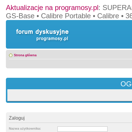
Aktualizacje na programosy.pl
:
SUPERAn
GS-Base
•
Calibre Portable
•
Calibre
•
36
Strona główna
OG
Zaloguj
Nazwa użytkownika: