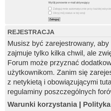
Wyślij ponownie e-mail aktywujący
Zaloguj mnie automatycznie przy każdej wizycie
Ukryj mój status w tej sesji
REJESTRACJA
Musisz być zarejestrowany, aby
zajmuje tylko kilka chwil, ale z
Forum może przyznać dodatkow
użytkownikom. Zanim się zarejes
z netykietą i obowiązującymi tut
regulaminy poszczególnych foró
Warunki korzystania
|
Polityk