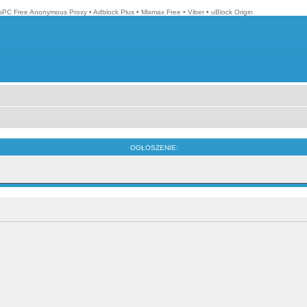
isPC Free Anonymous Proxy
•
Adblock Plus
•
Mixmax Free
•
Viber
•
uBlock Origin
OGŁOSZENIE: