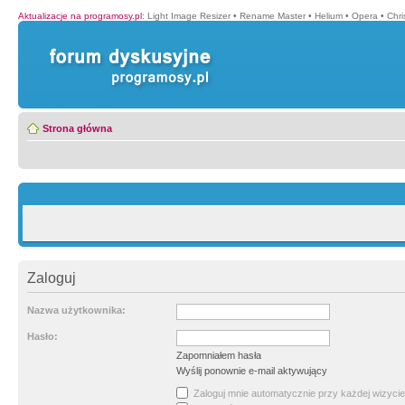
Aktualizacje na programosy.pl
:
Light Image Resizer
•
Rename Master
•
Helium
•
Opera
•
Chr
Strona główna
Zaloguj
Nazwa użytkownika:
Hasło:
Zapomniałem hasła
Wyślij ponownie e-mail aktywujący
Zaloguj mnie automatycznie przy każdej wizycie