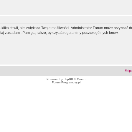
ko kilka chwil, ale zwiększa Twoje możliwości. Administrator Forum może przyzna
tutaj zasadami. Pamiętaj także, by czytać regulaminy poszczególnych forów.
Ekip
Powered by
phpBB
© Group
Forum Programosy.pl