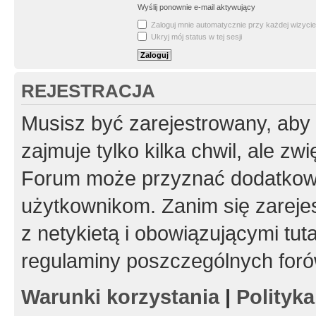
Wyślij ponownie e-mail aktywujący
Zaloguj mnie automatycznie przy każdej wizycie
Ukryj mój status w tej sesji
REJESTRACJA
Musisz być zarejestrowany, aby
zajmuje tylko kilka chwil, ale z
Forum może przyznać dodatkow
użytkownikom. Zanim się zarejes
z netykietą i obowiązującymi tut
regulaminy poszczególnych foró
Warunki korzystania
|
Polityk