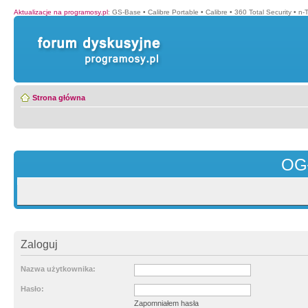
Aktualizacje na programosy.pl
:
GS-Base
•
Calibre Portable
•
Calibre
•
360 Total Security
•
n-
Strona główna
OG
Zaloguj
Nazwa użytkownika:
Hasło:
Zapomniałem hasła