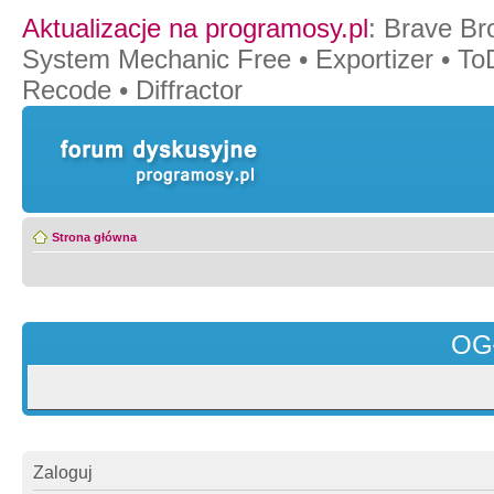
Aktualizacje na programosy.pl
:
Brave Br
System Mechanic Free
•
Exportizer
•
To
Recode
•
Diffractor
Strona główna
OG
Zaloguj