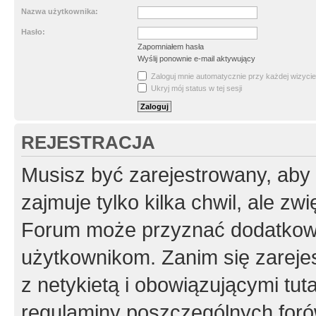
Nazwa użytkownika:
Hasło:
Zapomniałem hasła
Wyślij ponownie e-mail aktywujący
Zaloguj mnie automatycznie przy każdej wizycie
Ukryj mój status w tej sesji
REJESTRACJA
Musisz być zarejestrowany, aby
zajmuje tylko kilka chwil, ale z
Forum może przyznać dodatkow
użytkownikom. Zanim się zarejes
z netykietą i obowiązującymi tut
regulaminy poszczególnych foró