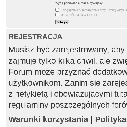
Wyślij ponownie e-mail aktywujący
Zaloguj mnie automatycznie przy każdej wizycie
Ukryj mój status w tej sesji
REJESTRACJA
Musisz być zarejestrowany, aby
zajmuje tylko kilka chwil, ale z
Forum może przyznać dodatkow
użytkownikom. Zanim się zarejes
z netykietą i obowiązującymi tut
regulaminy poszczególnych foró
Warunki korzystania
|
Polityk