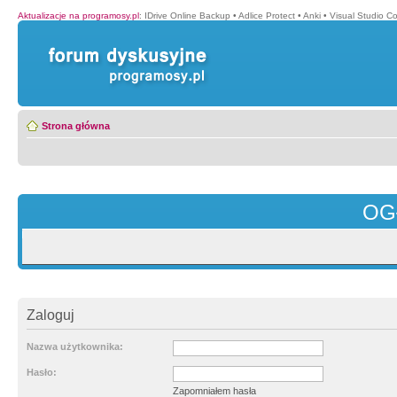
Aktualizacje na programosy.pl
:
IDrive Online Backup
•
Adlice Protect
•
Anki
•
Visual Studio C
Strona główna
OG
Zaloguj
Nazwa użytkownika:
Hasło:
Zapomniałem hasła