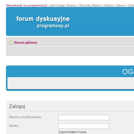
Aktualizacje na programosy.pl
:
Light Image Resizer
•
Rename Master
•
Helium
•
Opera
•
Chr
Strona główna
OG
Zaloguj
Nazwa użytkownika:
Hasło:
Zapomniałem hasła