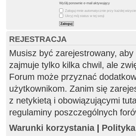
Wyślij ponownie e-mail aktywujący
Zaloguj mnie automatycznie przy każdej wizycie
Ukryj mój status w tej sesji
REJESTRACJA
Musisz być zarejestrowany, aby
zajmuje tylko kilka chwil, ale z
Forum może przyznać dodatkow
użytkownikom. Zanim się zarejes
z netykietą i obowiązującymi tut
regulaminy poszczególnych foró
Warunki korzystania
|
Polityk