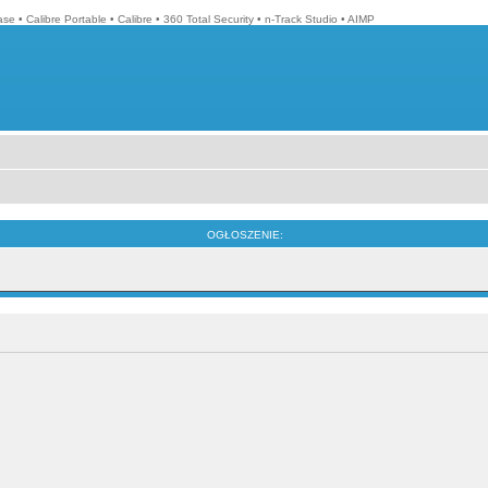
ase
•
Calibre Portable
•
Calibre
•
360 Total Security
•
n-Track Studio
•
AIMP
OGŁOSZENIE: