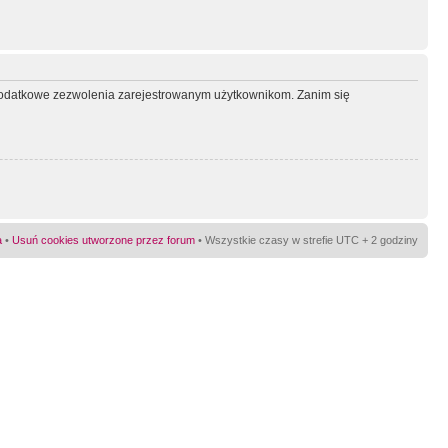
ć dodatkowe zezwolenia zarejestrowanym użytkownikom. Zanim się
a
•
Usuń cookies utworzone przez forum
• Wszystkie czasy w strefie UTC + 2 godziny