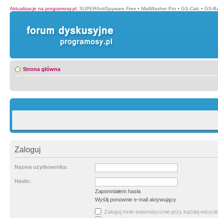
Aktualizacje na programosy.pl
:
SUPERAntiSpyware Free
•
MailWasher Pro
•
GS-Calc
•
GS-B
Strona główna
Zaloguj
Nazwa użytkownika:
Hasło:
Zapomniałem hasła
Wyślij ponownie e-mail aktywujący
Zaloguj mnie automatycznie przy każdej wizycie