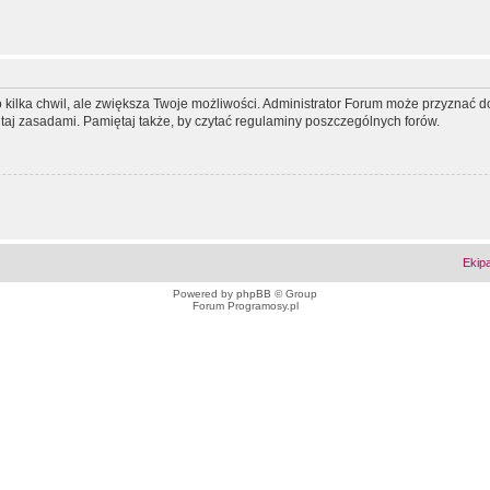
ko kilka chwil, ale zwiększa Twoje możliwości. Administrator Forum może przyzna
tutaj zasadami. Pamiętaj także, by czytać regulaminy poszczególnych forów.
Ekip
Powered by
phpBB
© Group
Forum Programosy.pl