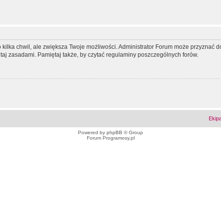
ko kilka chwil, ale zwiększa Twoje możliwości. Administrator Forum może przyzna
tutaj zasadami. Pamiętaj także, by czytać regulaminy poszczególnych forów.
Ekip
Powered by
phpBB
© Group
Forum Programosy.pl