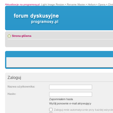
Aktualizacje na programosy.pl
:
Light Image Resizer
•
Rename Master
•
Helium
•
Opera
•
Chr
Strona główna
Zaloguj
Nazwa użytkownika:
Hasło:
Zapomniałem hasła
Wyślij ponownie e-mail aktywujący
Zaloguj mnie automatycznie przy każdej wizycie