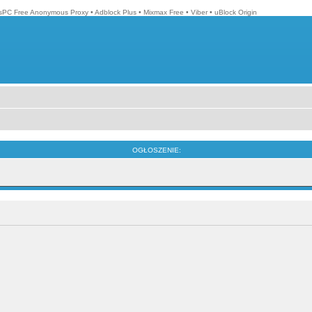
isPC Free Anonymous Proxy
•
Adblock Plus
•
Mixmax Free
•
Viber
•
uBlock Origin
OGŁOSZENIE: