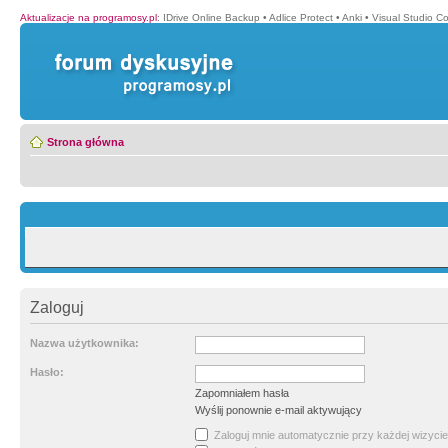
Aktualizacje na programosy.pl
:
IDrive Online Backup
•
Adlice Protect
•
Anki
•
Visual Studio C
Strona główna
Zaloguj
Nazwa użytkownika:
Hasło:
Zapomniałem hasła
Wyślij ponownie e-mail aktywujący
Zaloguj mnie automatycznie przy każdej wizycie