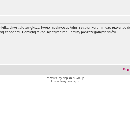
ko kilka chwil, ale zwiększa Twoje możliwości. Administrator Forum może przyzna
tutaj zasadami. Pamiętaj także, by czytać regulaminy poszczególnych forów.
Ekip
Powered by
phpBB
© Group
Forum Programosy.pl