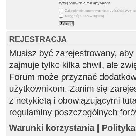
Wyślij ponownie e-mail aktywujący
Zaloguj mnie automatycznie przy każdej wizycie
Ukryj mój status w tej sesji
REJESTRACJA
Musisz być zarejestrowany, aby
zajmuje tylko kilka chwil, ale z
Forum może przyznać dodatkow
użytkownikom. Zanim się zarejes
z netykietą i obowiązującymi tut
regulaminy poszczególnych foró
Warunki korzystania
|
Polityk