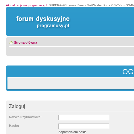
Aktualizacje na programosy.pl
:
SUPERAntiSpyware Free
•
MailWasher Pro
•
GS-Calc
•
GS-B
Strona główna
OG
Zaloguj
Nazwa użytkownika:
Hasło:
Zapomniałem hasła