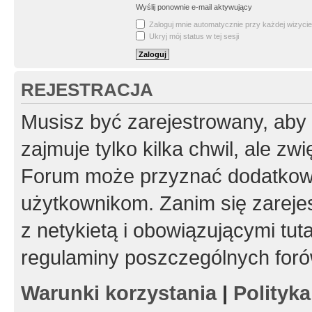
Wyślij ponownie e-mail aktywujący
Zaloguj mnie automatycznie przy każdej wizycie
Ukryj mój status w tej sesji
REJESTRACJA
Musisz być zarejestrowany, aby
zajmuje tylko kilka chwil, ale z
Forum może przyznać dodatkow
użytkownikom. Zanim się zarejes
z netykietą i obowiązującymi tut
regulaminy poszczególnych foró
Warunki korzystania
|
Polityk