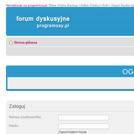
Aktualizacje na programosy.pl
:
IDrive Online Backup
•
Adlice Protect
•
Anki
•
Visual Studio C
Strona główna
OG
Zaloguj
Nazwa użytkownika:
Hasło:
Zapomniałem hasła