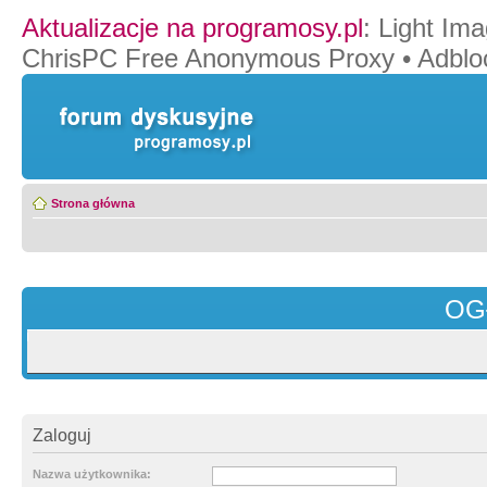
Aktualizacje na programosy.pl
:
Light Ima
ChrisPC Free Anonymous Proxy
•
Adblo
Strona główna
OG
Zaloguj
Nazwa użytkownika: