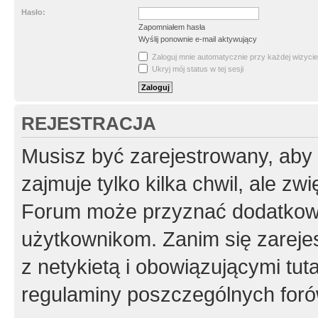
Hasło:
Zapomniałem hasła
Wyślij ponownie e-mail aktywujący
Zaloguj mnie automatycznie przy każdej wizycie
Ukryj mój status w tej sesji
REJESTRACJA
Musisz być zarejestrowany, aby
zajmuje tylko kilka chwil, ale z
Forum może przyznać dodatkow
użytkownikom. Zanim się zarejes
z netykietą i obowiązującymi tut
regulaminy poszczególnych foró