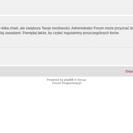
ko kilka chwil, ale zwiększa Twoje możliwości. Administrator Forum może przyzna
tutaj zasadami. Pamiętaj także, by czytać regulaminy poszczególnych forów.
Ekip
Powered by
phpBB
© Group
Forum Programosy.pl