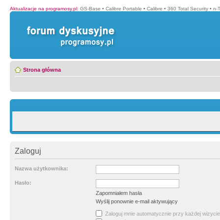
Aktualizacje na programosy.pl
:
GS-Base
•
Calibre Portable
•
Calibre
•
360 Total Security
•
n-
Strona główna
Zaloguj
Nazwa użytkownika:
Hasło:
Zapomniałem hasła
Wyślij ponownie e-mail aktywujący
Zaloguj mnie automatycznie przy każdej wizycie