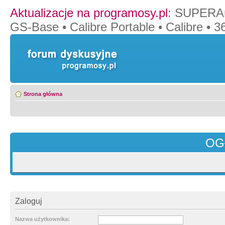
Aktualizacje na programosy.pl
:
SUPERAn
GS-Base
•
Calibre Portable
•
Calibre
•
36
Strona główna
OG
Zaloguj
Nazwa użytkownika: