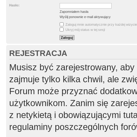
Hasło:
Zapomniałem hasła
Wyślij ponownie e-mail aktywujący
Zaloguj mnie automatycznie przy każdej wizycie
Ukryj mój status w tej sesji
REJESTRACJA
Musisz być zarejestrowany, aby
zajmuje tylko kilka chwil, ale z
Forum może przyznać dodatkow
użytkownikom. Zanim się zarejes
z netykietą i obowiązującymi tut
regulaminy poszczególnych foró