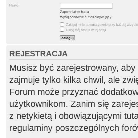
Hasło:
Zapomniałem hasła
Wyślij ponownie e-mail aktywujący
Zaloguj mnie automatycznie przy każdej wizycie
Ukryj mój status w tej sesji
REJESTRACJA
Musisz być zarejestrowany, aby
zajmuje tylko kilka chwil, ale z
Forum może przyznać dodatkow
użytkownikom. Zanim się zarejes
z netykietą i obowiązującymi tut
regulaminy poszczególnych foró