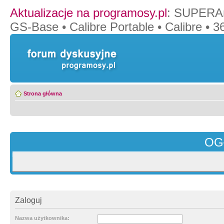
Aktualizacje na programosy.pl
:
SUPERAn
GS-Base
•
Calibre Portable
•
Calibre
•
36
Strona główna
OG
Zaloguj
Nazwa użytkownika: