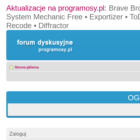
Aktualizacje na programosy.pl
:
Brave Br
System Mechanic Free
•
Exportizer
•
To
Recode
•
Diffractor
Strona główna
OG
Zaloguj