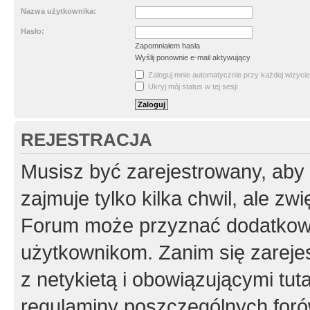
Nazwa użytkownika:
Hasło:
Zapomniałem hasła
Wyślij ponownie e-mail aktywujący
Zaloguj mnie automatycznie przy każdej wizycie
Ukryj mój status w tej sesji
REJESTRACJA
Musisz być zarejestrowany, aby
zajmuje tylko kilka chwil, ale z
Forum może przyznać dodatkow
użytkownikom. Zanim się zarejes
z netykietą i obowiązującymi tut
regulaminy poszczególnych foró