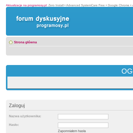
Aktualizacje na programosy.pl
:
Zero Install
•
Advanced SystemCare Free
•
Google Chrome
•
Strona główna
OG
Zaloguj
Nazwa użytkownika:
Hasło:
Zapomniałem hasła