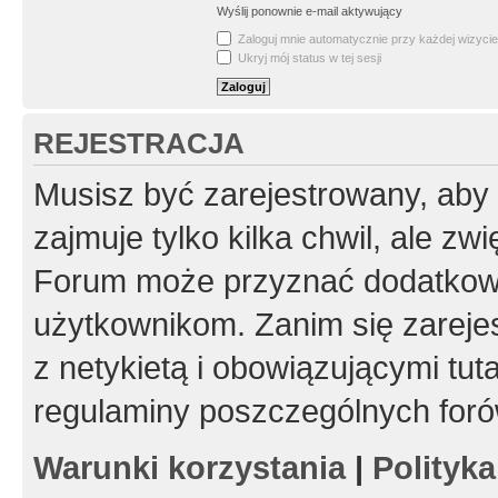
Wyślij ponownie e-mail aktywujący
Zaloguj mnie automatycznie przy każdej wizycie
Ukryj mój status w tej sesji
REJESTRACJA
Musisz być zarejestrowany, aby
zajmuje tylko kilka chwil, ale z
Forum może przyznać dodatkow
użytkownikom. Zanim się zarejes
z netykietą i obowiązującymi tut
regulaminy poszczególnych foró
Warunki korzystania
|
Polityk