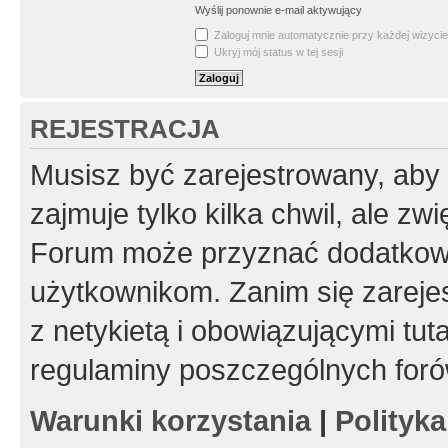
Wyślij ponownie e-mail aktywujący
Zaloguj mnie automatycznie przy każdej wizycie
Ukryj mój status w tej sesji
REJESTRACJA
Musisz być zarejestrowany, aby
zajmuje tylko kilka chwil, ale z
Forum może przyznać dodatkow
użytkownikom. Zanim się zarejes
z netykietą i obowiązującymi tut
regulaminy poszczególnych foró
Warunki korzystania
|
Polityk