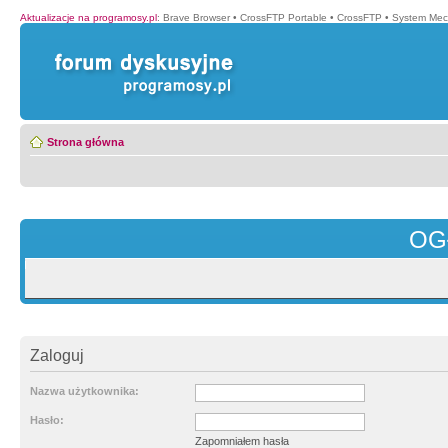
Aktualizacje na programosy.pl
:
Brave Browser
•
CrossFTP Portable
•
CrossFTP
•
System Mec
Strona główna
OG
Zaloguj
Nazwa użytkownika:
Hasło:
Zapomniałem hasła