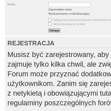
Hasło:
Zapomniałem hasła
Wyślij ponownie e-mail aktywujący
Zaloguj mnie automatycznie przy każdej wizycie
Ukryj mój status w tej sesji
REJESTRACJA
Musisz być zarejestrowany, aby
zajmuje tylko kilka chwil, ale z
Forum może przyznać dodatkow
użytkownikom. Zanim się zarejes
z netykietą i obowiązującymi tut
regulaminy poszczególnych foró