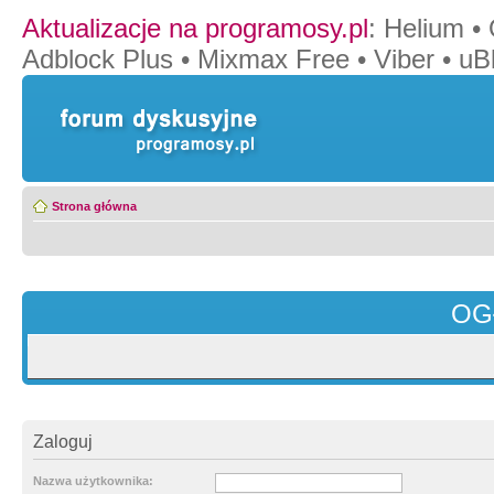
Aktualizacje na programosy.pl
:
Helium
•
Adblock Plus
•
Mixmax Free
•
Viber
•
uB
Strona główna
OG
Zaloguj
Nazwa użytkownika: