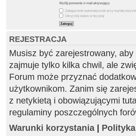
Wyślij ponownie e-mail aktywujący
Zaloguj mnie automatycznie przy każdej wizycie
Ukryj mój status w tej sesji
REJESTRACJA
Musisz być zarejestrowany, aby
zajmuje tylko kilka chwil, ale z
Forum może przyznać dodatkow
użytkownikom. Zanim się zarejes
z netykietą i obowiązującymi tut
regulaminy poszczególnych foró
Warunki korzystania
|
Polityk