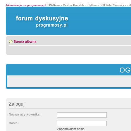
Aktualizacje na programosy.pl
:
GS-Base
•
Calibre Portable
•
Calibre
•
360 Total Security
•
n-
Strona główna
OG
Zaloguj
Nazwa użytkownika:
Hasło:
Zapomniałem hasła