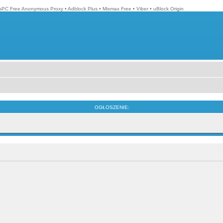
isPC Free Anonymous Proxy
•
Adblock Plus
•
Mixmax Free
•
Viber
•
uBlock Origin
OGŁOSZENIE: