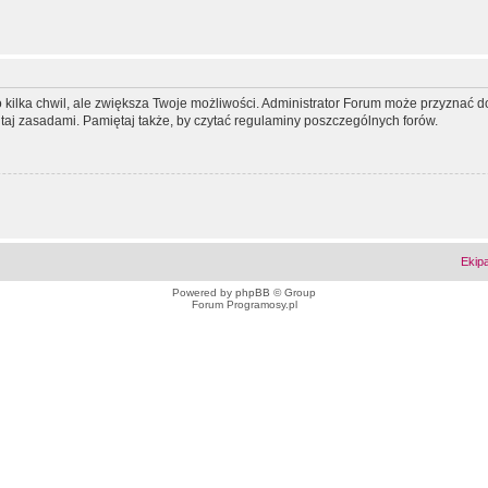
ko kilka chwil, ale zwiększa Twoje możliwości. Administrator Forum może przyzna
tutaj zasadami. Pamiętaj także, by czytać regulaminy poszczególnych forów.
Ekip
Powered by
phpBB
© Group
Forum Programosy.pl