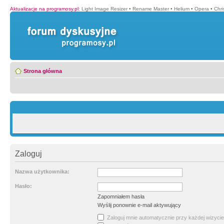
Aktualizacje na programosy.pl
:
Light Image Resizer
•
Rename Master
•
Helium
•
Opera
•
Chr
Strona główna
Zaloguj
Nazwa użytkownika:
Hasło:
Zapomniałem hasła
Wyślij ponownie e-mail aktywujący
Zaloguj mnie automatycznie przy każdej wizycie