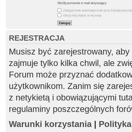
Wyślij ponownie e-mail aktywujący
Zaloguj mnie automatycznie przy każdej wizycie
Ukryj mój status w tej sesji
REJESTRACJA
Musisz być zarejestrowany, aby
zajmuje tylko kilka chwil, ale z
Forum może przyznać dodatkow
użytkownikom. Zanim się zarejes
z netykietą i obowiązującymi tut
regulaminy poszczególnych foró
Warunki korzystania
|
Polityk