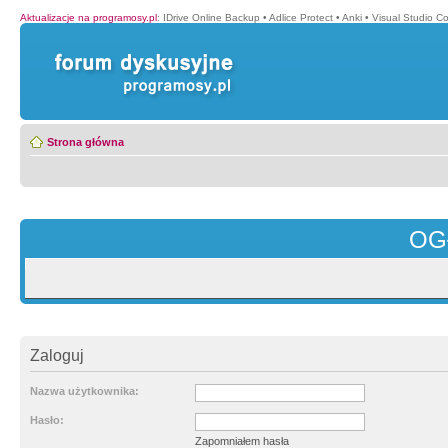
Aktualizacje na programosy.pl
:
IDrive Online Backup
•
Adlice Protect
•
Anki
•
Visual Studio C
Strona główna
OG
Zaloguj
Nazwa użytkownika:
Hasło:
Zapomniałem hasła