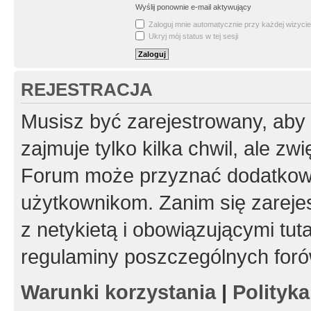
Wyślij ponownie e-mail aktywujący
Zaloguj mnie automatycznie przy każdej wizycie
Ukryj mój status w tej sesji
REJESTRACJA
Musisz być zarejestrowany, aby
zajmuje tylko kilka chwil, ale z
Forum może przyznać dodatkow
użytkownikom. Zanim się zarejes
z netykietą i obowiązującymi tut
regulaminy poszczególnych foró
Warunki korzystania
|
Polityk