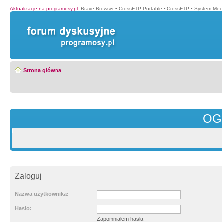
Aktualizacje na programosy.pl
:
Brave Browser
•
CrossFTP Portable
•
CrossFTP
•
System Mec
Strona główna
OG
Zaloguj
Nazwa użytkownika:
Hasło:
Zapomniałem hasła