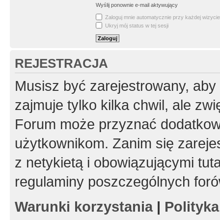
Wyślij ponownie e-mail aktywujący
Zaloguj mnie automatycznie przy każdej wizycie
Ukryj mój status w tej sesji
REJESTRACJA
Musisz być zarejestrowany, aby
zajmuje tylko kilka chwil, ale z
Forum może przyznać dodatkow
użytkownikom. Zanim się zarejes
z netykietą i obowiązującymi tut
regulaminy poszczególnych foró
Warunki korzystania
|
Polityk