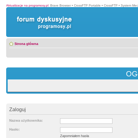
Aktualizacje na programosy.pl
:
Brave Browser
•
CrossFTP Portable
•
CrossFTP
•
System Mec
Strona główna
OG
Zaloguj
Nazwa użytkownika:
Hasło:
Zapomniałem hasła