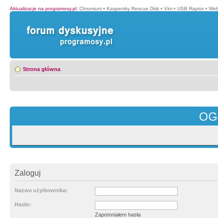
Aktualizacje na programosy.pl
:
Chromium
•
Kaspersky Rescue Disk
•
Vim
•
USB Raptor
•
Web
Strona główna
OG
Zaloguj
Nazwa użytkownika:
Hasło:
Zapomniałem hasła