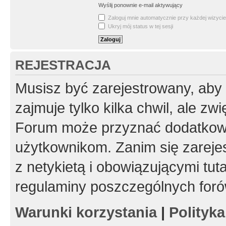
Wyślij ponownie e-mail aktywujący
Zaloguj mnie automatycznie przy każdej wizycie
Ukryj mój status w tej sesji
REJESTRACJA
Musisz być zarejestrowany, aby
zajmuje tylko kilka chwil, ale z
Forum może przyznać dodatkow
użytkownikom. Zanim się zarejes
z netykietą i obowiązującymi tut
regulaminy poszczególnych foró
Warunki korzystania
|
Polityk