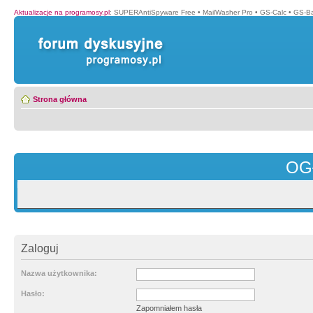
Aktualizacje na programosy.pl
:
SUPERAntiSpyware Free
•
MailWasher Pro
•
GS-Calc
•
GS-B
Strona główna
OG
Zaloguj
Nazwa użytkownika:
Hasło:
Zapomniałem hasła