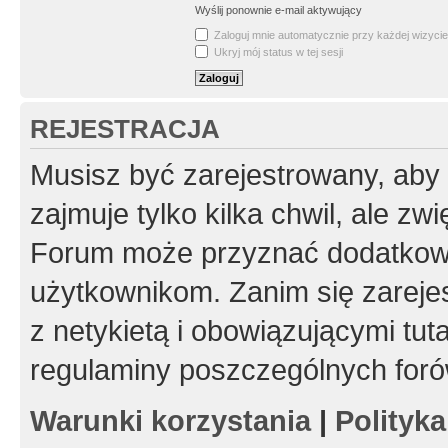
Wyślij ponownie e-mail aktywujący
Zaloguj mnie automatycznie przy każdej wizycie
Ukryj mój status w tej sesji
REJESTRACJA
Musisz być zarejestrowany, aby
zajmuje tylko kilka chwil, ale z
Forum może przyznać dodatkow
użytkownikom. Zanim się zarejes
z netykietą i obowiązującymi tut
regulaminy poszczególnych foró
Warunki korzystania
|
Polityk