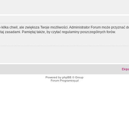
ko kilka chwil, ale zwiększa Twoje możliwości. Administrator Forum może przyzna
tutaj zasadami. Pamiętaj także, by czytać regulaminy poszczególnych forów.
Ekip
Powered by
phpBB
© Group
Forum Programosy.pl