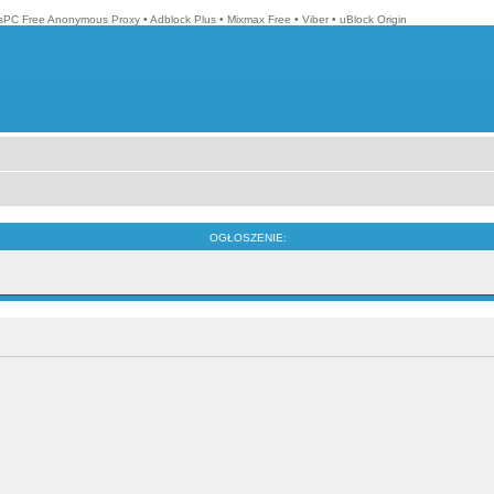
isPC Free Anonymous Proxy
•
Adblock Plus
•
Mixmax Free
•
Viber
•
uBlock Origin
OGŁOSZENIE: