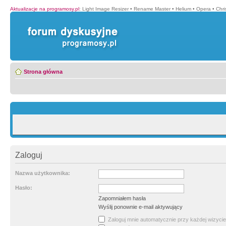
Aktualizacje na programosy.pl
:
Light Image Resizer
•
Rename Master
•
Helium
•
Opera
•
Chr
Strona główna
Zaloguj
Nazwa użytkownika:
Hasło:
Zapomniałem hasła
Wyślij ponownie e-mail aktywujący
Zaloguj mnie automatycznie przy każdej wizycie