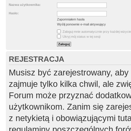
Nazwa użytkownika:
Hasło:
Zapomniałem hasła
Wyślij ponownie e-mail aktywujący
Zaloguj mnie automatycznie przy każdej wizycie
Ukryj mój status w tej sesji
REJESTRACJA
Musisz być zarejestrowany, aby
zajmuje tylko kilka chwil, ale z
Forum może przyznać dodatkow
użytkownikom. Zanim się zarejes
z netykietą i obowiązującymi tut
regulaminy poszczególnych foró