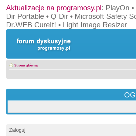
Aktualizacje na programosy.pl
:
PlayOn
•
Dir Portable
•
Q-Dir
•
Microsoft Safety S
Dr.WEB CureIt!
•
Light Image Resizer
Strona główna
OG
Zaloguj