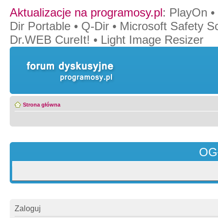
Aktualizacje na programosy.pl
:
PlayOn
•
Dir Portable
•
Q-Dir
•
Microsoft Safety S
Dr.WEB CureIt!
•
Light Image Resizer
Strona główna
OG
Zaloguj