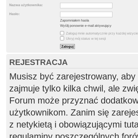
Nazwa użytkownika:
Hasło:
Zapomniałem hasła
Wyślij ponownie e-mail aktywujący
Zaloguj mnie automatycznie przy każdej wizycie
Ukryj mój status w tej sesji
REJESTRACJA
Musisz być zarejestrowany, aby
zajmuje tylko kilka chwil, ale z
Forum może przyznać dodatkow
użytkownikom. Zanim się zarejes
z netykietą i obowiązującymi tut
regulaminy poszczególnych foró