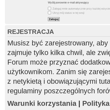
Wyślij ponownie e-mail aktywujący
Zaloguj mnie automatycznie przy każdej wizycie
Ukryj mój status w tej sesji
REJESTRACJA
Musisz być zarejestrowany, aby
zajmuje tylko kilka chwil, ale z
Forum może przyznać dodatkow
użytkownikom. Zanim się zarejes
z netykietą i obowiązującymi tut
regulaminy poszczególnych foró
Warunki korzystania
|
Polityk