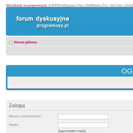
Aktualizacje na programosy.pl
:
SUPERAntiSpyware Free
•
MailWasher Pro
•
GS-Calc
•
GS-B
Strona główna
OG
Zaloguj
Nazwa użytkownika:
Hasło:
Zapomniałem hasła