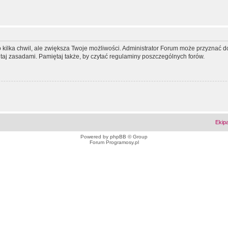
ko kilka chwil, ale zwiększa Twoje możliwości. Administrator Forum może przyzna
tutaj zasadami. Pamiętaj także, by czytać regulaminy poszczególnych forów.
Ekip
Powered by
phpBB
© Group
Forum Programosy.pl