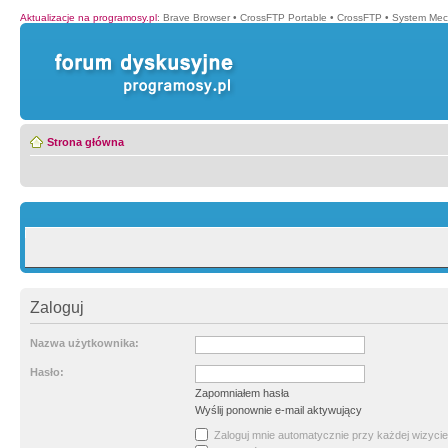
Aktualizacje na programosy.pl
:
Brave Browser
•
CrossFTP Portable
•
CrossFTP
•
System Mec
Strona główna
Zaloguj
Nazwa użytkownika:
Hasło:
Zapomniałem hasła
Wyślij ponownie e-mail aktywujący
Zaloguj mnie automatycznie przy każdej wizycie