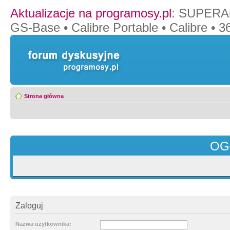
Aktualizacje na programosy.pl
:
SUPERAn
GS-Base
•
Calibre Portable
•
Calibre
•
36
Strona główna
OG
Zaloguj
Nazwa użytkownika: