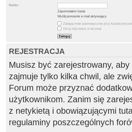
Hasło:
Zapomniałem hasła
Wyślij ponownie e-mail aktywujący
Zaloguj mnie automatycznie przy każdej wizycie
Ukryj mój status w tej sesji
REJESTRACJA
Musisz być zarejestrowany, aby
zajmuje tylko kilka chwil, ale z
Forum może przyznać dodatkow
użytkownikom. Zanim się zarejes
z netykietą i obowiązującymi tut
regulaminy poszczególnych foró