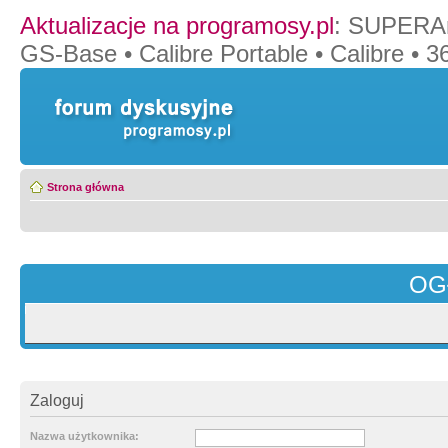
Aktualizacje na programosy.pl
:
SUPERAn
GS-Base
•
Calibre Portable
•
Calibre
•
36
Strona główna
OG
Zaloguj
Nazwa użytkownika: