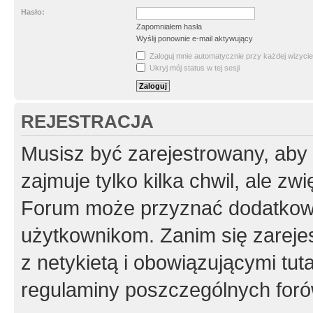
Hasło:
Zapomniałem hasła
Wyślij ponownie e-mail aktywujący
Zaloguj mnie automatycznie przy każdej wizycie
Ukryj mój status w tej sesji
REJESTRACJA
Musisz być zarejestrowany, aby
zajmuje tylko kilka chwil, ale z
Forum może przyznać dodatkow
użytkownikom. Zanim się zarejes
z netykietą i obowiązującymi tut
regulaminy poszczególnych foró