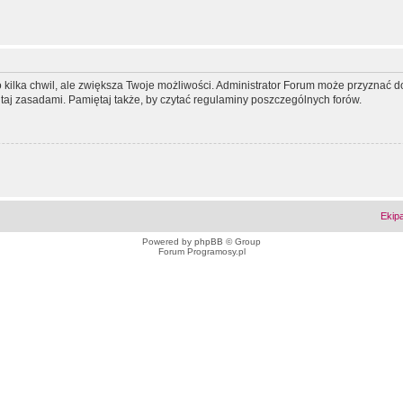
ko kilka chwil, ale zwiększa Twoje możliwości. Administrator Forum może przyzna
tutaj zasadami. Pamiętaj także, by czytać regulaminy poszczególnych forów.
Ekip
Powered by
phpBB
© Group
Forum Programosy.pl