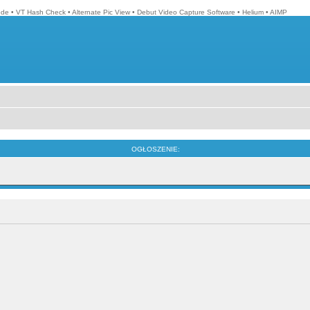
ode
•
VT Hash Check
•
Alternate Pic View
•
Debut Video Capture Software
•
Helium
•
AIMP
OGŁOSZENIE: