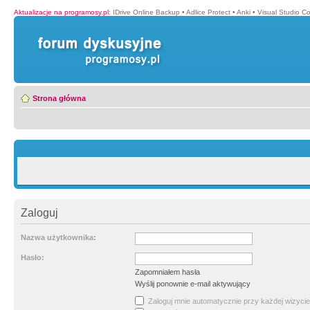
Aktualizacje na programosy.pl
:
IDrive Online Backup
•
Adlice Protect
•
Anki
•
Visual Studio C
Strona główna
Zaloguj
Nazwa użytkownika:
Hasło:
Zapomniałem hasła
Wyślij ponownie e-mail aktywujący
Zaloguj mnie automatycznie przy każdej wizycie